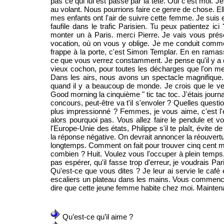
pas ce qui lui est passé par la tête. Oui c'est moi.
au volant. Nous pourrions faire ce genre de chose. El
mes enfants ont l'air de suivre cette femme. Je suis 
faufile dans le trafic Parisien. Tu peux patientez ic
monter un à Paris. merci Pierre. Je vais vous pré
vocation, où on vous y oblige. Je me conduit comme 
frappe à la porte, c'est Simon Templar. En en ramas
ce que vous verrez constamment. Je pense qu'il y a d
vieux cochon, pour toutes les décharges que l'on m
Dans les airs, nous avons un spectacle magnifique. Il n
quand il y a beaucoup de monde. Je crois que le ven
Good morning la cinquième " tic tac toc. J'étais journa
concours, peut-être va t'il s'envoler ? Quelles questio
plus impressionné ? Femmes, je vous aime, c'est l'ét
alors pourquoi pas. Vous allez faire le pendule et 
l'Europe-Unie des états, Philippe s'il te plaît, évite
la réponse négative. On devrait annoncer la réouvert
longtemps. Comment on fait pour trouver cinq cent mille
combien ? Huit. Voulez vous l'occuper à plein temps, 
pas espérer, qu'il fasse trop d'erreur, je voudrais Par
Qu'est-ce que vous dites ? Je leur ai servie le café
escaliers un plateau dans les mains. Vous commencez à
dire que cette jeune femme habite chez moi. Maintenant
Qu’est-ce qu’il aime ?