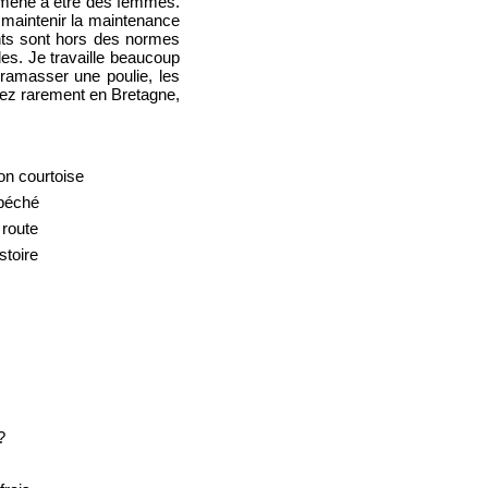
 amené a être des femmes.
s maintenir la maintenance
nts sont hors des normes
les. Je travaille beaucoup
r ramasser une poulie, les
assez rarement en Bretagne,
on courtoise
 péché
 route
stoire
?