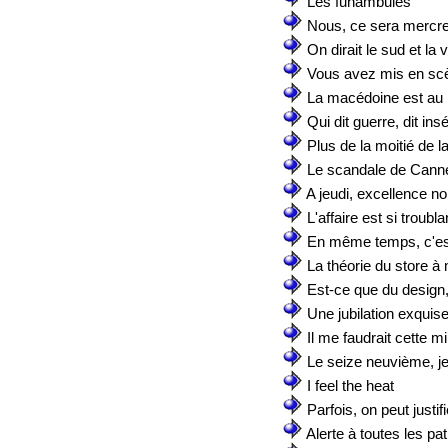
Les funambules
Nous, ce sera mercre
On dirait le sud et la
Vous avez mis en sc
La macédoine est au bo
Qui dit guerre, dit ins
Plus de la moitié de l
Le scandale de Cann
A jeudi, excellence no
L'affaire est si troubla
En même temps, c'est
La théorie du store à
Est-ce que du design, 
Une jubilation exquis
Il me faudrait cette m
Le seize neuvième, je 
I feel the heat
Parfois, on peut justif
Alerte à toutes les patr