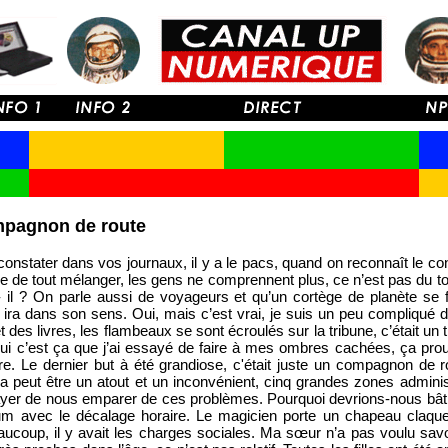
ompagnon de route
stater dans vos journaux, il y a le pacs, quand on reconnaît le co
ce de tout mélanger, les gens ne comprennent plus, ce n’est pas du t
t- il ? On parle aussi de voyageurs et qu’un cortège de planète se
 ira dans son sens. Oui, mais c’est vrai, je suis un peu compliqué 
t des livres, les flambeaux se sont écroulés sur la tribune, c’était u
 oui c’est ça que j’ai essayé de faire à mes ombres cachées, ça prouv
ure. Le dernier but à été grandiose, c'était juste un compagnon de 
a peut être un atout et un inconvénient, cinq grandes zones admin
ayer de nous emparer de ces problèmes. Pourquoi devrions-nous bâti
m avec le décalage horaire. Le magicien porte un chapeau claque. 
eaucoup, il y avait les charges sociales. Ma sœur n’a pas voulu sav