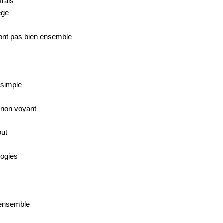
frais
ège
vont pas bien ensemble
 simple
t non voyant
out
logies
 ensemble