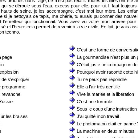
 proches dans l’âge, ce n’est pas relatif. Toutes les filles ont été
ui se déroule sous l’eau, excess pour elle, pour lui. Il faut toujour
s hauts de seine, je les accompagne, c’est moi leur mère. Les enfa
ue si je nettoyais ce tapis, ma chérie, tu aurais pu donner des nouvel
it l’émetteur qui fonctionnait. Vous avez vu votre mort arrivée pou
sé et l’heure cela permet de revenir à la vie civile. En fait, je vais 
on techno.
C’est une forme de conversati
la page
La gourmandise n’est plus un
on
C'était juste un compagnon de
explosion
Pourquoi avoir raconté cette hi
de s’expliquer
Tu ne peux pas répondre
le programme
Elle a l’air très gentille
e revanche
Vive la mariée et la libération
 Russie
C’est une formule
Sous le coup d’une instruction
ur les braises
J’ai quitté mon travail
s
Le photomaton était en panne 
e
La machine en deux minutes