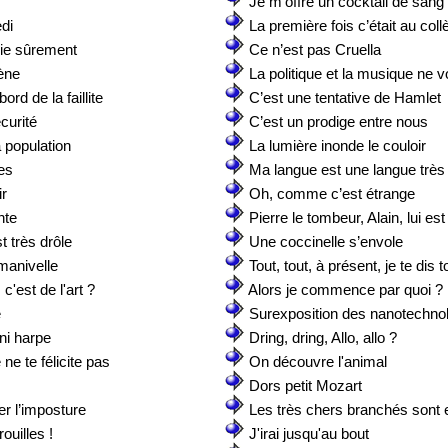
Je m’offre un cocktail de sang 
di
La première fois c’était au coll
 vie sûrement
Ce n’est pas Cruella
ène
La politique et la musique ne 
rd de la faillite
C’est une tentative de Hamlet
écurité
C’est un prodige entre nous
a population
La lumière inonde le couloir
es
Ma langue est une langue très
ir
Oh, comme c’est étrange
nte
Pierre le tombeur, Alain, lui es
 très drôle
Une coccinelle s’envole
 manivelle
Tout, tout, à présent, je te dis t
c'est de l'art ?
Alors je commence par quoi ?
e
Surexposition des nanotechno
ini harpe
Dring, dring, Allo, allo ?
ne te félicite pas
On découvre l'animal
Dors petit Mozart
ier l’imposture
Les très chers branchés sont
ouilles !
J'irai jusqu'au bout