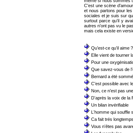
même si nous sommes très
C’est une scène d’amour q
et nous partons pour le
sociales et je suis sur q
surtout parce qu’il y ava
autres n’ont pas vu le pas
mais cela existe en versi
Qu’est-ce qu’il aime ?
Elle vient de tourner 
Pour une oxygènisati
Que savez-vous de l’
Bernard a été sommé 
C’est possible avec 
Non, ce n’est pas un
D'après la voix de la
Un bilan invérifiable
L'homme qui souffle s
Ca fait trés longtemp
Vous n'êtes pas avar