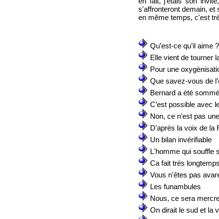
en fait, j'étais son invi
s'affronteront demain, e
en même temps, c'est trè
Qu’est-ce qu’il aime ?
Elle vient de tourner 
Pour une oxygènisati
Que savez-vous de l’
Bernard a été sommé 
C’est possible avec 
Non, ce n’est pas un
D'après la voix de la
Un bilan invérifiable
L'homme qui souffle s
Ca fait trés longtemp
Vous n'êtes pas avar
Les funambules
Nous, ce sera mercre
On dirait le sud et la