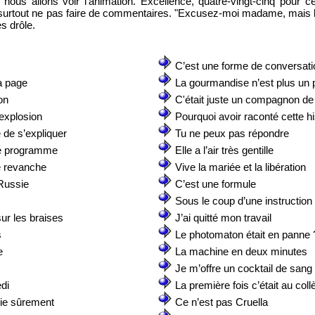
té, nous allons voir l'animation. Excellence, quatre-vingt-cinq pour c
t surtout ne pas faire de commentaires. "Excusez-moi madame, mais le
s drôle.
C’est une forme de conversati
la page
La gourmandise n’est plus un
on
C'était juste un compagnon de
explosion
Pourquoi avoir raconté cette hi
de s’expliquer
Tu ne peux pas répondre
le programme
Elle a l’air très gentille
e revanche
Vive la mariée et la libération
 Russie
C’est une formule
Sous le coup d’une instruction
ur les braises
J’ai quitté mon travail
s
Le photomaton était en panne 
e
La machine en deux minutes
Je m’offre un cocktail de sang 
di
La première fois c’était au coll
 vie sûrement
Ce n’est pas Cruella