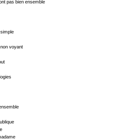
vont pas bien ensemble
 simple
t non voyant
out
logies
 ensemble
publique
te
 madame