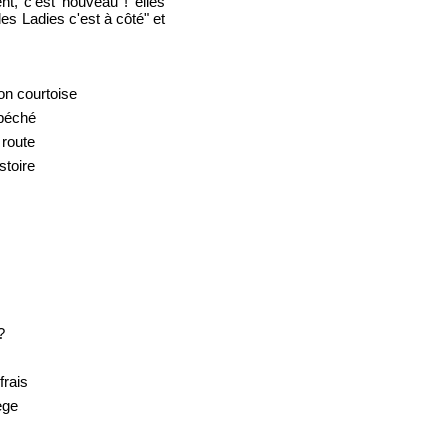
ent, c'est nouveau ! elles
s Ladies c'est à côté" et
on courtoise
 péché
 route
stoire
?
frais
ège