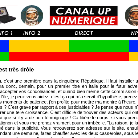
st très drôle
c'est une première dans la cinquième République. Il faut installer u
ra donc, demain, pour un premier titre en Italie pour le futur adver
à accepter vos condoléances, et quand bien même cette commission qu
l'île, je peux vous aidez, c'est ça qui m'a servit d'hypothèse, prenez 
 moments de patience, j'en profite pour mettre ma montre à l'heure.
ns ? C'est grave par rapport à des justiciables ? Je pense que nous 
er une telle croissance. C'est difficile de trouver des acteurs qui ont
rai que si il y a de bon témoignage ! Ca libère le corps, si vous pren
atignon et vous me prenez vraiment pour un imbécile. "La raison, je l
é dans la publicité. Vous retrouverez son adresse sur le site, ensu
ndant une semaine, faites chauffer avec les deux casseroles, sous le