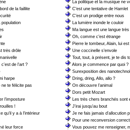
ène
La politique et la musique ne 
rd de la faillite
C’est une tentative de Hamlet
écurité
C’est un prodige entre nous
a population
La lumière inonde le couloir
es
Ma langue est une langue très
ir
Oh, comme c’est étrange
nte
Pierre le tombeur, Alain, lui es
 très drôle
Une coccinelle s’envole
 manivelle
Tout, tout, à présent, je te dis t
c'est de l'art ?
Alors je commence par quoi ?
e
Surexposition des nanotechno
ini harpe
Dring, dring, Allo, allo ?
ne te félicite pas
On découvre l'animal
Dors petit Mozart
ier l’imposture
Les très chers branchés sont
ouilles !
J'irai jusqu'au bout
qu’il y a à l’intérieur
Je ne fais jamais d'allocution 
Pour une reconversion correc
mé leur force
Vous pouvez me renseigner,