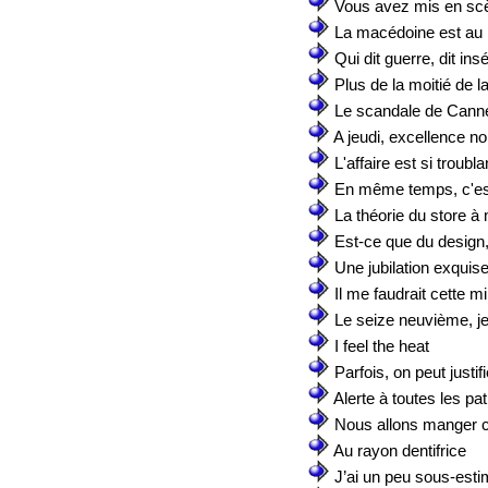
Vous avez mis en sc
La macédoine est au bo
Qui dit guerre, dit ins
Plus de la moitié de l
Le scandale de Cann
A jeudi, excellence no
L'affaire est si troubla
En même temps, c'est
La théorie du store à
Est-ce que du design, 
Une jubilation exquis
Il me faudrait cette m
Le seize neuvième, je 
I feel the heat
Parfois, on peut justif
Alerte à toutes les patr
Nous allons manger ce 
Au rayon dentifrice
J’ai un peu sous-esti