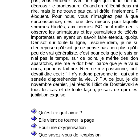
pas, vous embêtez avec un sujet qui fâche, de toute
dégrossir le brontosaure. Quand on réfléchit deux min
rire, mais je ne trouve pas ça, si drôle, finalement.
éloquent. Pour nous, vous n'imaginez pas à quel
surconscience, c'est une des raisons pour laquell
sommes blindés, aux normes ISO neuf mille neuf vi
observe les animateurs et les journalistes de télévi
importantes en ayant un savoir faire étendu, quoiq
Denisot sur toute la ligne, Lescure idem, je ne s
d'entreprise qu'il soit, je ne pense pas non plus qu'i
peu de vrai généraliste, c'est pour cela que je suis p
n'ai pas le temps, sur ce point, je mérite des d
aparatchik, elle me le doit bien, parce que je le vau
nous, qui nous fait rire. Rien ne me passionne, tout m
devait dire ceci : " il n'y a donc personne ici, qui es
sensée d'appréhender la vie…? " A ce jour, je di
novembre dernier, j'ai réécris l'idiot de Dostoievski 
tous les cas et de toute façon, je sais ce qui c'e
jubilation exquise.
Qu’est-ce qu’il aime ?
Elle vient de tourner la page
Pour une oxygènisation
Que savez-vous de l’explosion