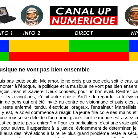
 musique ne vont pas bien ensemble
suis pas toute seule. Me amor, je ne crois plus que cela soit le cas, a
monter à l’époque, la politique et la musique ne vont pas bien ensem
 reçois Jean et Xavière. Deux conseils, pour un bon éveil. Rentrer d
Il y a vingt ans, c’était autre chose. Arrête de regarder la télévisio
plein de gens qui ont été invité au centre de visionnage et puis c’es
reste enfermé, tendu, électrique, orageux, l’entraîneur Marseillais
 est, le soleil commence à réagir. La jeune fille colle ses mains et
’une rousse se délecte d’un cornet glacé. Tout le monde est assez 
 est ce que je peux entrer ? » Pour les particuliers, c’est une vraie gal
pour suivre, il appartient à la justice, évidemment de déterminer, 
. Il aura des révélations à faire, le plus grand problème reste la sécu