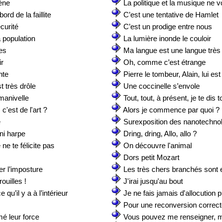
ène
La politique et la musique ne 
rd de la faillite
C’est une tentative de Hamlet
écurité
C’est un prodige entre nous
a population
La lumière inonde le couloir
es
Ma langue est une langue très
ir
Oh, comme c’est étrange
nte
Pierre le tombeur, Alain, lui es
 très drôle
Une coccinelle s’envole
 manivelle
Tout, tout, à présent, je te dis t
c'est de l'art ?
Alors je commence par quoi ?
e
Surexposition des nanotechno
ini harpe
Dring, dring, Allo, allo ?
ne te félicite pas
On découvre l'animal
Dors petit Mozart
ier l’imposture
Les très chers branchés sont
ouilles !
J'irai jusqu'au bout
qu’il y a à l’intérieur
Je ne fais jamais d'allocution 
Pour une reconversion correc
mé leur force
Vous pouvez me renseigner,