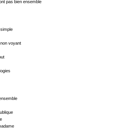
vont pas bien ensemble
 simple
t non voyant
out
logies
 ensemble
publique
te
 madame