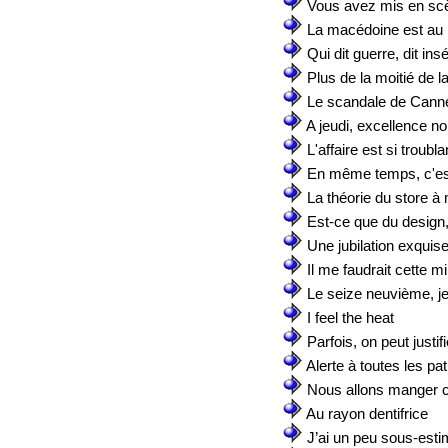
Vous avez mis en sc
La macédoine est au bo
Qui dit guerre, dit ins
Plus de la moitié de l
Le scandale de Cann
A jeudi, excellence no
L'affaire est si troubla
En même temps, c'est
La théorie du store à
Est-ce que du design, 
Une jubilation exquis
Il me faudrait cette m
Le seize neuvième, je 
I feel the heat
Parfois, on peut justif
Alerte à toutes les patr
Nous allons manger ce 
Au rayon dentifrice
J’ai un peu sous-esti