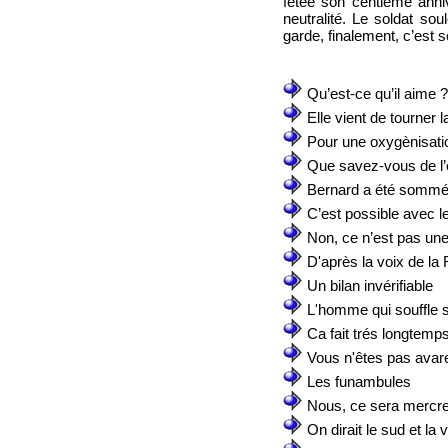
fêtée son centième anniv
neutralité. Le soldat so
garde, finalement, c’est so
Qu’est-ce qu’il aime ?
Elle vient de tourner 
Pour une oxygènisati
Que savez-vous de l’
Bernard a été sommé 
C’est possible avec 
Non, ce n’est pas un
D'après la voix de la
Un bilan invérifiable
L'homme qui souffle s
Ca fait trés longtemp
Vous n'êtes pas avar
Les funambules
Nous, ce sera mercre
On dirait le sud et la