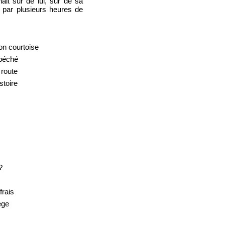
ait sur de lui, sur de sa
e par plusieurs heures de
on courtoise
 péché
 route
stoire
?
frais
ège