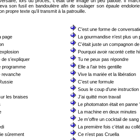
ersaire, lors du procès, c’était une image un peu pâlotte. Il march
uleva son fusil en bandoulière afin de soulager son épaule endolori
n propre texte qu’il transmit à la patrouille.
C’est une forme de conversati
la page
La gourmandise n’est plus un
on
C'était juste un compagnon de
explosion
Pourquoi avoir raconté cette hi
de s’expliquer
Tu ne peux pas répondre
le programme
Elle a l’air très gentille
e revanche
Vive la mariée et la libération
 Russie
C’est une formule
Sous le coup d’une instruction
ur les braises
J’ai quitté mon travail
s
Le photomaton était en panne 
e
La machine en deux minutes
Je m’offre un cocktail de sang 
di
La première fois c’était au coll
 vie sûrement
Ce n’est pas Cruella