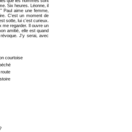
agines que les hommes sont
ime. Six heures. Léonne, il
t " Paul aime une femme,
aire. C'est un moment de
t sotte, lui c'est curieux.
ux me regarder. Il ouvre un
on amitié, elle est quand
révoque. J'y serai, avec
on courtoise
 péché
 route
stoire
?