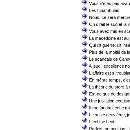
Vous n'êtes pas avar
Les funambules
Nous, ce sera mercre
On dirait le sud et la
Vous avez mis en sc
La macédoine est au bo
Qui dit guerre, dit ins
Plus de la moitié de l
Le scandale de Cann
A jeudi, excellence no
L'affaire est si troubla
En même temps, c'est
La théorie du store à
Est-ce que du design, 
Une jubilation exquis
Il me faudrait cette m
Le seize neuvième, je 
I feel the heat
Parfois, on peut justif