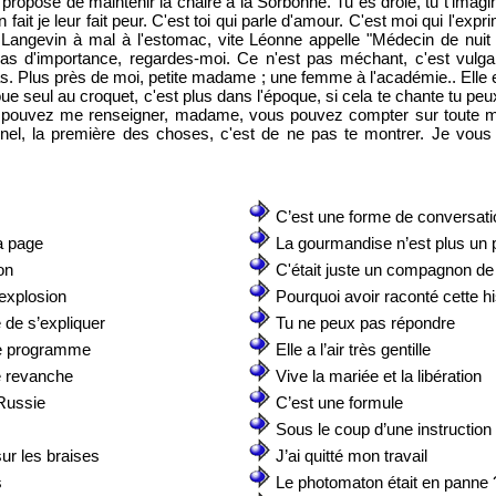
e propose de maintenir la chaire à la Sorbonne. Tu es drôle, tu t'im
ait je leur fait peur. C'est toi qui parle d'amour. C'est moi qui l'expr
Langevin à mal à l'estomac, vite Léonne appelle "Médecin de nui
 pas d'importance, regardes-moi. Ce n'est pas méchant, c'est vulg
as. Plus près de moi, petite madame ; une femme à l'académie.. Elle es
joue seul au croquet, c'est plus dans l'époque, si cela te chante tu pe
ous pouvez me renseigner, madame, vous pouvez compter sur toute m
nel, la première des choses, c'est de ne pas te montrer. Je vous 
C’est une forme de conversati
la page
La gourmandise n’est plus un
on
C'était juste un compagnon de
explosion
Pourquoi avoir raconté cette hi
de s’expliquer
Tu ne peux pas répondre
le programme
Elle a l’air très gentille
e revanche
Vive la mariée et la libération
 Russie
C’est une formule
Sous le coup d’une instruction
ur les braises
J’ai quitté mon travail
s
Le photomaton était en panne 