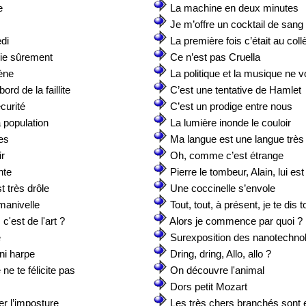
e
La machine en deux minutes
Je m’offre un cocktail de sang 
di
La première fois c’était au coll
 vie sûrement
Ce n’est pas Cruella
ène
La politique et la musique ne 
rd de la faillite
C’est une tentative de Hamlet
écurité
C’est un prodige entre nous
a population
La lumière inonde le couloir
es
Ma langue est une langue très
ir
Oh, comme c’est étrange
nte
Pierre le tombeur, Alain, lui es
 très drôle
Une coccinelle s’envole
 manivelle
Tout, tout, à présent, je te dis t
c'est de l'art ?
Alors je commence par quoi ?
e
Surexposition des nanotechno
ini harpe
Dring, dring, Allo, allo ?
ne te félicite pas
On découvre l'animal
Dors petit Mozart
ier l’imposture
Les très chers branchés sont