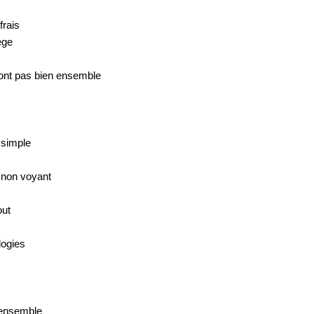
frais
ège
vont pas bien ensemble
 simple
t non voyant
out
logies
 ensemble