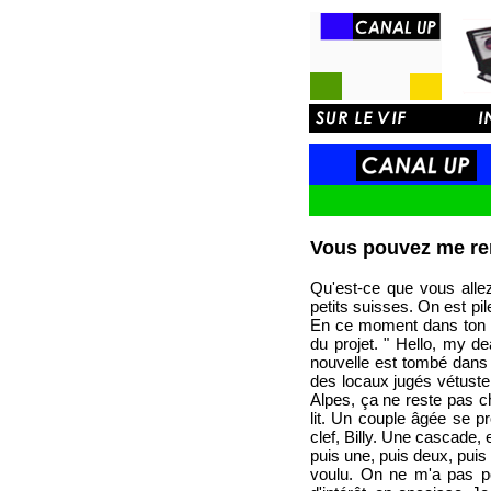
Vous pouvez me re
Qu'est-ce que vous allez
petits suisses. On est pi
En ce moment dans ton c
du projet. " Hello, my d
nouvelle est tombé dans l
des locaux jugés vétuste,
Alpes, ça ne reste pas c
lit. Un couple âgée se p
clef, Billy. Une cascade,
puis une, puis deux, puis 
voulu. On ne m'a pas po