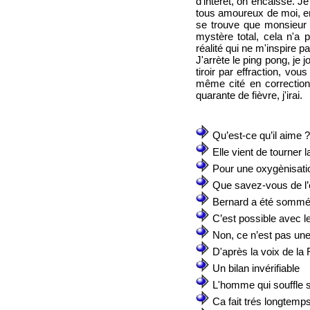
d'intérêt, on encaisse. J
tous amoureux de moi, en f
se trouve que monsieur 
mystère total, cela n'a
réalité qui ne m'inspire p
J'arrète le ping pong, je 
tiroir par effraction, v
même cité en correction
quarante de fièvre, j'irai.
Qu’est-ce qu’il aime ?
Elle vient de tourner 
Pour une oxygènisati
Que savez-vous de l’
Bernard a été sommé 
C’est possible avec 
Non, ce n’est pas un
D'après la voix de la
Un bilan invérifiable
L'homme qui souffle s
Ca fait trés longtemp