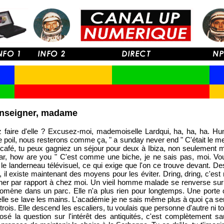
nseigner, madame
 faire d'elle ? Excusez-moi, mademoiselle Lardqui, ha, ha, ha. Hu
le poil, nous resterons comme ça, " a sunday never end " C'était le me
afé, tu peux gagniez un séjour pour deux à Ibiza, non seulement ma
ear, how are you " C'est comme une biche, je ne sais pas, moi. Vous 
e landerneau télévisuel, ce qui exige que l'on ce trouve devant. De
 il existe maintenant des moyens pour les éviter. Dring, dring, c'est 
her par rapport à chez moi. Un vieil homme malade se renverse sur 
romène dans un parc. Elle n'a plus rien pour longtemps. Une porte
 elle se lave les mains. L'académie je ne sais même plus à quoi ça ser
trois. Elle descend les escaliers, tu voulais que personne d'autre ni to
sé la question sur l'intérêt des antiquités, c'est complètement s