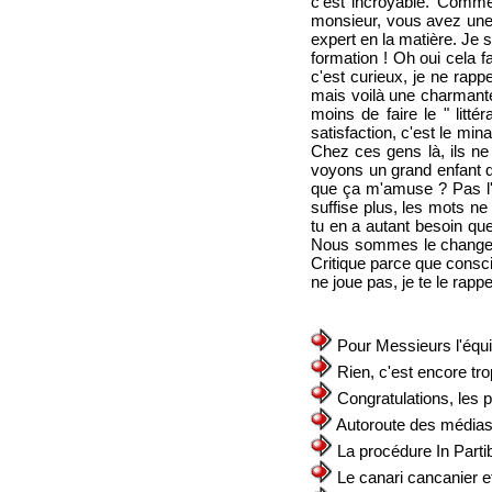
c'est incroyable. Comment
monsieur, vous avez une t
expert en la matière. Je s
formation ! Oh oui cela 
c'est curieux, je ne rappe
mais voilà une charmante i
moins de faire le " litté
satisfaction, c'est le min
Chez ces gens là, ils ne
voyons un grand enfant de
que ça m'amuse ? Pas l'o
suffise plus, les mots ne 
tu en a autant besoin que m
Nous sommes le changeme
Critique parce que conscie
ne joue pas, je te le rapp
Pour Messieurs l'équ
Rien, c'est encore tro
Congratulations, les 
Autoroute des média
La procédure In Parti
Le canari cancanier et