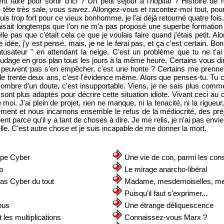
 faire pour sortir d'ici ? Un petit séjour à l'hôpital ? Histoire de
ête très sale, vous savez. Allongez-vous et racontez-moi tout, pour
uis trop fort pour ce vieux bonhomme, je l'ai déjà retourné quatre fois
faisait longtemps que l'on ne m'a pas proposé une superbe formation
lle pas que c'était cela ce que je voulais faire quand j'étais petit. Al
dée, j'y est pensé, mais, je ne le ferai pas, et ça c'est certain. Bon
ratusateur " en attendant la neige. C'est un problème que tu ne t'a
audage en gros plan tous les jours à la même heure. Certains vous diro
 peuvent pas s'en empêcher, c'est une honte ? Certains me prennen
 trente deux ans, c'est l'évidence même. Alors que penses-tu. Tu cr
mbre d'un doute, c'est insupportable. Viens, je ne sais plus commen
sont plus adaptés pour décrire cette situation idiote. Vivant ceci au q
oi. J'ai plein de projet, rien ne manque, ni la tenacité, ni la rigueur, 
nt et nous incarnons ensemble le refus de la médiocrité, des préj
nt parce qu'il y a tant de choses à dire. Je me relis, je n'ai pas envie 
elle. C'est autre chose et je suis incapable de me donner la mort.
ipe Cyber
Une vie de con, parmi les con
p
Le mirage anarcho-libéral
pas Cyber du tout
Madame, mesdemoiselles, 
s
Puisqu'il faut s'exprimer...
bus
Une étrange déliquescence
 les multiplications
Connaissez-vous Marx ?