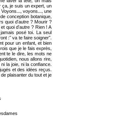
 me laver la tête, oh mais
 ça, je suis un expert, un
. Voyons..., voyons..., une
 de conception botanique,
ors quoi d'autre ? Mourir ?
 et quoi d'autre ? Rien ! A
i jamais posé toi. La seul
nt :" va te faire soigner".
t pour un enfant, et bien
ois que je le fais exprès,
t te le dire, les mots ne
uotidien, nous allons rire,
ni la joie, ni la confiance.
ugés et des idées reçus.
de plaisanter du tout et je
s
mesdames