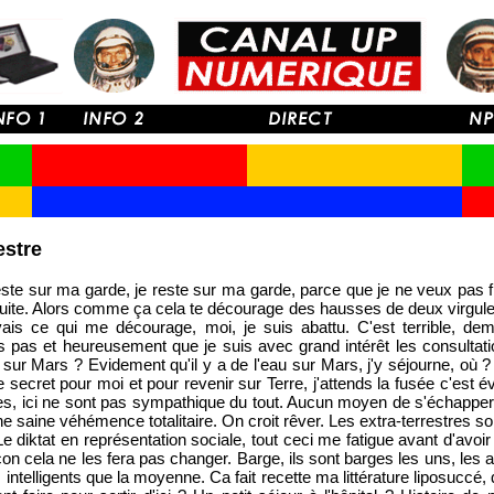
estre
e reste sur ma garde, je reste sur ma garde, parce que je ne veux pas f
uite. Alors comme ça cela te décourage des hausses de deux virgules
ais ce qui me décourage, moi, je suis abattu. C'est terrible, dem
s pas et heureusement que je suis avec grand intérêt les consultati
 sur Mars ? Evidement qu'il y a de l'eau sur Mars, j'y séjourne, où ?
e secret pour moi et pour revenir sur Terre, j'attends la fusée c'est évid
tres, ici ne sont pas sympathique du tout. Aucun moyen de s'échapper 
ne saine véhémence totalitaire. On croit rêver. Les extra-terrestres
Le diktat en représentation sociale, tout ceci me fatigue avant d'avo
çon cela ne les fera pas changer. Barge, ils sont barges les uns, les aut
intelligents que la moyenne. Ca fait recette ma littérature liposuccé, qu