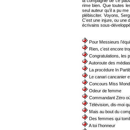
la compagnie de ce pauv
rime bien. Que toutes le
seul auteur qu'il a pu m
plébisciter. Voyons, Ser
C'est une injure, ou une 
écrivains sous-développé 
Pour Messieurs l'équ
Rien, c'est encore tro
Congratulations, les 
Autoroute des média
La procédure In Parti
Le canari cancanier et
Concours Miss Mon
Odeur de femme
Commandant Zéro où 
Télévision, dis-moi qui
Mais au bout du com
Des femmes qui tom
A toi l'honneur