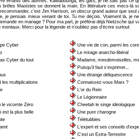
re errants des abîmes. Kawabounga, les gars, je ne sais pas ce qu
s brêles Maoïstes se donnent la main. En littérature ces mecs-là s
e recommander, c'est Jim Harrison, un obscur grand auteur que seul
ge, je pensais mieux venant de toi. Tu me déçois. Vraiment là, je ne
demande en mariage ? Pour ma part, je préférai déjà Nietzsche qui va
mentaux. Merci pour la légende et n'oubliez pas d'écrire surtout
ipe Cyber
Une vie de con, parmi les con
p
Le mirage anarcho-libéral
pas Cyber du tout
Madame, mesdemoiselles, 
s
Puisqu'il faut s'exprimer...
bus
Une étrange déliquescence
 les multiplications
Connaissez-vous Marx ?
de
L'or du Rein
Le Légionnaire
le vicomte Zéro
Cheetah le singe idéologique
 est la plus belle
Une pure charogne
pte
Télétubbies
bent
L'expert et ses conseils d'expe
C'est un Extra-Terrestre