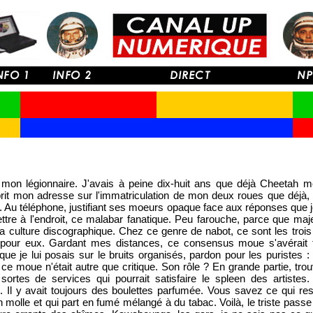
t mon légionnaire. J'avais à peine dix-huit ans que déjà Cheetah m
prit mon adresse sur l'immatriculation de mon deux roues que déjà, i
u téléphone, justifiant ses moeurs opaque face aux réponses que je 
tre à l'endroit, ce malabar fanatique. Peu farouche, parce que majeu
sa culture discographique. Chez ce genre de nabot, ce sont les trois
 pour eux. Gardant mes distances, ce consensus moue s'avérait tou
que je lui posais sur le bruits organisés, pardon pour les puristes 
 ce moue n'était autre que critique. Son rôle ? En grande partie, t
sortes de services qui pourrait satisfaire le spleen des artistes
. Il y avait toujours des boulettes parfumée. Vous savez ce qui re
 molle et qui part en fumé mélangé à du tabac. Voilà, le triste pass