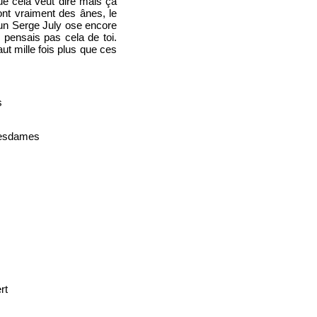
e cela veut dire mais ça
ont vraiment des ânes, le
 un Serge July ose encore
 pensais pas cela de toi.
ut mille fois plus que ces
s
mesdames
rt