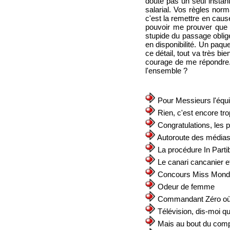
doute pas un seul instan
salarial. Vos règles norm
c'est la remettre en caus
pouvoir me prouver que c
stupide du passage obligé
en disponibilité. Un paqu
ce détail, tout va très b
courage de me répondre.
l'ensemble ?
Pour Messieurs l'équ
Rien, c'est encore tro
Congratulations, les 
Autoroute des média
La procédure In Parti
Le canari cancanier et
Concours Miss Mon
Odeur de femme
Commandant Zéro où 
Télévision, dis-moi qui
Mais au bout du com