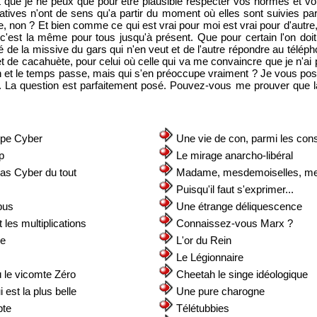
t que je ne peux que pour être plausible respecter vos normes et 
atives n'ont de sens qu'a partir du moment où elles sont suivies par 
e, non ? Et bien comme ce qui est vrai pour moi est vrai pour d'autre
'est la même pour tous jusqu'à présent. Que pour certain l'on doit 
 de la missive du gars qui n'en veut et de l'autre répondre au télépho
et de cacahuète, pour celui où celle qui va me convaincre que je n'ai
ien et le temps passe, mais qui s'en préoccupe vraiment ? Je vous po
 La question est parfaitement posé. Pouvez-vous me prouver que l
ipe Cyber
Une vie de con, parmi les con
p
Le mirage anarcho-libéral
pas Cyber du tout
Madame, mesdemoiselles, 
s
Puisqu'il faut s'exprimer...
bus
Une étrange déliquescence
 les multiplications
Connaissez-vous Marx ?
de
L'or du Rein
Le Légionnaire
le vicomte Zéro
Cheetah le singe idéologique
 est la plus belle
Une pure charogne
pte
Télétubbies