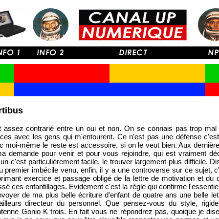
rtibus
nt assez contrarié entre un oui et non. On se connais pas trop mal 
ces avec les gens qui m'entourent. Ce n'est pas une défense c'est 
ec moi-même le reste est accessoire, si on le veut bien. Aux derniè
a demande pour venir et pour vous rejoindre, qui est vraiment d
un c'est particulièrement facile, le trouver largement plus difficile. 
u premier imbécile venu, enfin, il y a une controverse sur ce sujet, c'
primant exercice et passage obligé de la lettre de motivation et du 
sé ces enfantillages. Evidement c'est la règle qui confirme l'essentiel
voyer de ma plus belle écriture d'enfant de quatre ans une belle le
illeurs directeur du personnel. Que pensez-vous du style, rigid
tenne Gonio K trois. En fait vous ne répondrez pas, quoique je dise