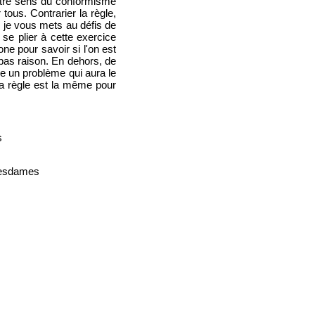
votre sens du conformisme
tous. Contrarier la règle,
, je vous mets au défis de
se plier à cette exercice
ne pour savoir si l'on est
 pas raison. En dehors, de
se un problème qui aura le
a règle est la même pour
s
mesdames