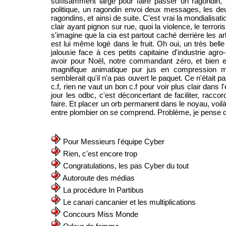
suffisamment large pour faire passer un ragondin, 
politique, un ragondin envoi deux messages, les de
ragondins, et ainsi de suite. C'est vrai la mondialisati
clair ayant pignon sur rue, quoi la violence, le terro
s'imagine que la cia est partout caché derrière les a
est lui même logé dans le fruit. Oh oui, un très belle 
jalousie face à ces petits capitaine d'industrie ag
avoir pour Noël, notre commandant zéro, et bien e
magnifique animatique pur jus en compression mp
semblerait qu'il n'a pas ouvert le paquet. Ce n'était p
c.f, rien ne vaut un bon c.f pour voir plus clair dans l
jour les odbc, c'est déconcertant de faciliter, racc
faire. Et placer un orb permanent dans le noyau, voilà 
entre plombier on se comprend. Problème, je pense qu'
Pour Messieurs l'équipe Cyber
Rien, c'est encore trop
Congratulations, les pas Cyber du tout
Autoroute des médias
La procédure In Partibus
Le canari cancanier et les multiplications
Concours Miss Monde