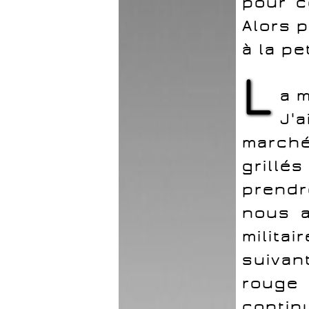
pour c
Alors 
à la pe
L
a 
J'
marché
grill
prendr
nous a
milit
suivan
rouge
contin