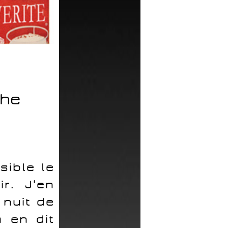
phe
sible le
r. J'en
 nuit de
a en dit