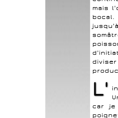
mais l
bocal.
jusqu'
somâtr
poisso
d'init
divise
produc
L'
i
U
car je
poignet