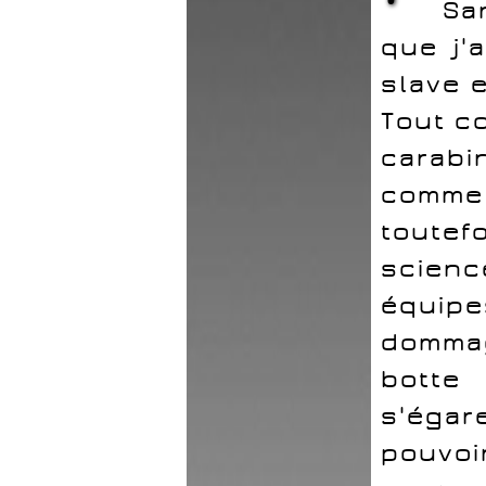
Sa
que j'
slave e
Tout c
carabi
comme
toute
scienc
équipe
domma
botte 
s'égar
pouvoi