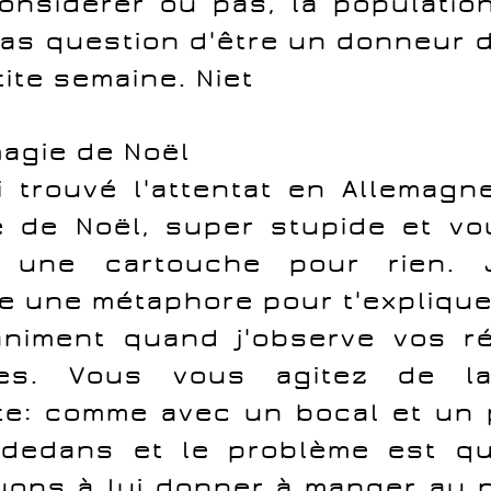
onsidérer ou pas, la populatio
pas question d'être un donneur 
tite semaine. Niet
magie de Noël
ai trouvé l'attentat en Allemagn
 de Noël, super stupide et vo
és une cartouche pour rien. 
e une métaphore pour t'explique
niment quand j'observe vos ré
aires. Vous vous agitez de l
te: comme avec un bocal et un
 dedans et le problème est q
uons à lui donner à manger au 