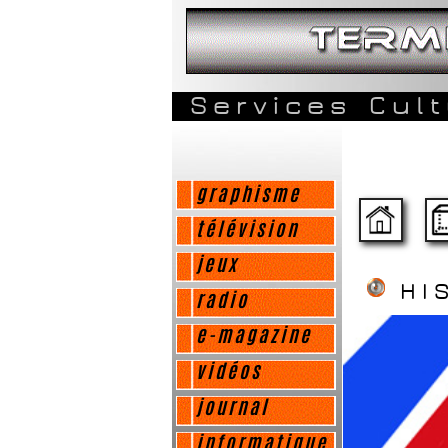
Services
Cul
graphisme
télévision
jeux
HI
radio
e-magazine
vidéos
journal
informatique