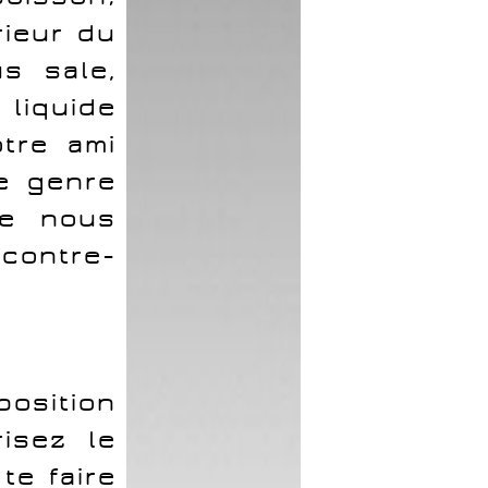
rieur du
s sale,
liquide
otre ami
ce genre
de nous
contre-
position
isez le
te faire