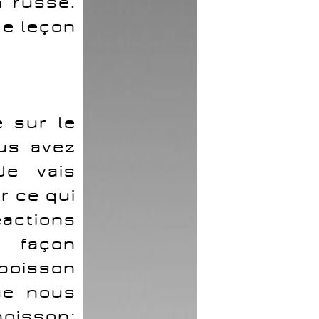
n russe.
de leçon
e sur le
us avez
Je vais
r ce qui
actions
a façon
 poisson
ue nous
poisson;