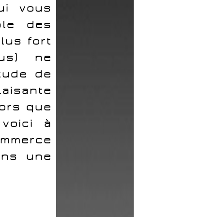
ui vous
ble des
lus fort
us) ne
itude de
laisante
lors que
voici à
commerce
ans une