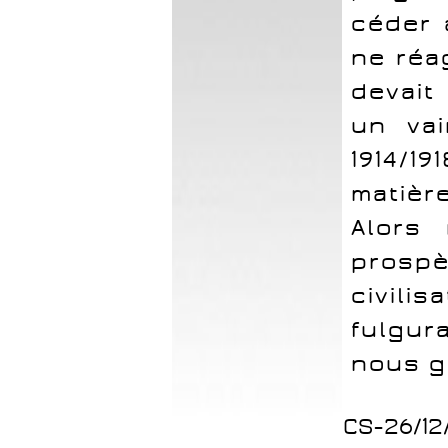
céder 
ne réa
devait
un vai
1914/1
matièr
Alors
prosp
civil
fulgu
nous g
CS-26/12