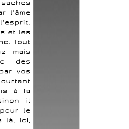
 saches
ar l'âme
'esprit.
s et les
ne. Tout
uz mais
vec des
 par vos
pourtant
is à la
inon il
 pour le
là, ici,