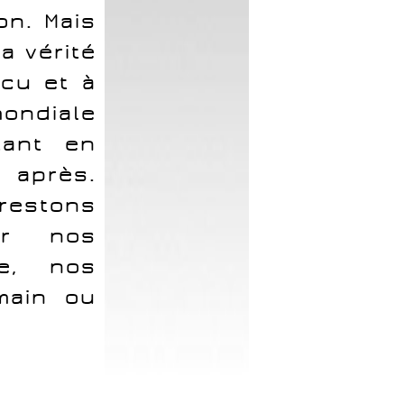
on. Mais
a vérité
ncu et à
ondiale
tant en
 après.
restons
ur nos
te, nos
main ou