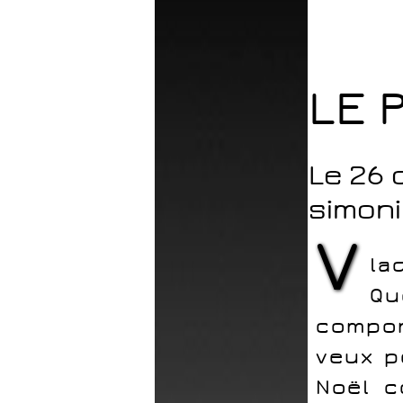
LE 
Le 26 
simoni
V
la
Qu
compo
veux p
Noël c