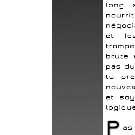
long, 
nourri
négoci
et le
trompe
brute 
pas du
tu pr
nouvea
et so
logiqu
P
as