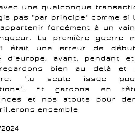
avec une quelconque transacti
gis pas "par principe" comme si l
 appartenir forcément à un vai
nqueur. La première guerre m
918 était une erreur de débu
e d'europe, avant, pendant et
 regardons bien au delà et 
ère: "la seule issue po
isations". Et gardons en tê
rances et nos atouts pour de
rillerons ensemble
/2024