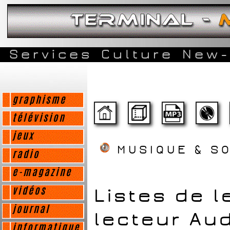
Services
Culture
New-
graphisme
télévision
jeux
MUSIQUE & S
radio
e-magazine
Listes de l
vidéos
journal
lecteur Au
informatique