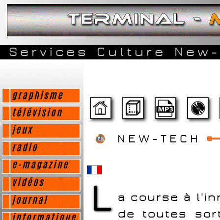
Services
Culture
New-
graphisme
télévision
jeux
NEW-TECH
radio
e-magazine
L
vidéos
a course à l'i
journal
de toutes sor
informatique