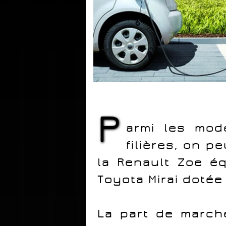
P
armi les mo
filières, on pe
la
Renault
Zoe équ
Toyota
Mirai dotée
La part de marché