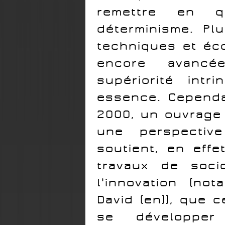
remettre en q
déterminisme. Pl
techniques et éc
encore avancé
supériorité int
essence. Cepend
2000, un ouvrage 
une perspectiv
soutient, en eff
travaux de soci
l'innovation (n
David (en)), que 
se développe