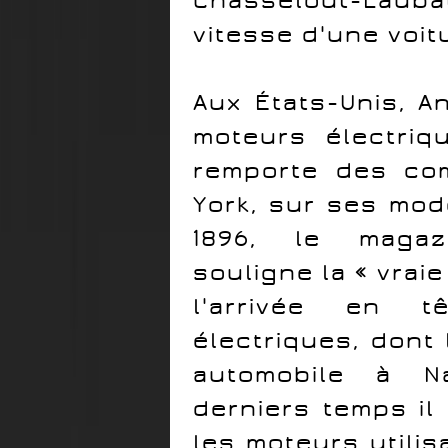
Chasselout-Laub
vitesse d'une voit
Aux États-Unis, A
moteurs électriq
remporte des co
York, sur ses modè
1896, le magazi
souligne la « vrai
l'arrivée en 
électriques, dont 
automobile à N
derniers temps il
les moteurs utili