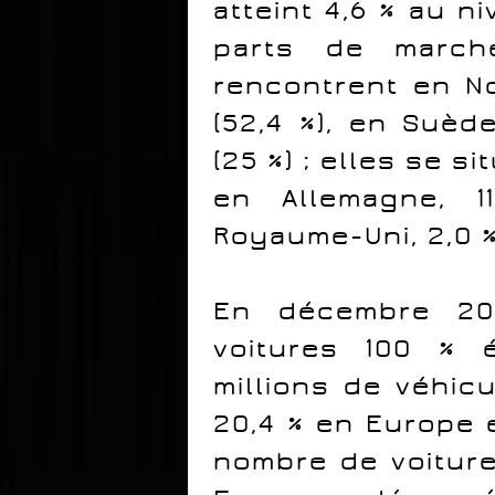
atteint 4,6 % au n
parts de march
rencontrent en No
(52,4 %), en Suèd
(25 %) ; elles se si
en Allemagne, 
Royaume-Uni, 2,0 %
En décembre 20
voitures 100 % é
millions de véhic
20,4 % en Europe e
nombre de voitur