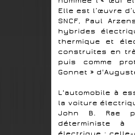
nommée l'« œuf él
Elle est l’œuvre d
SNCF, Paul Arzens
hybrides électri
thermique et élec
construites en tr
puis comme prot
Gonnet » d'August
L'automobile à es
la voiture électriq
John B. Rae pr
déterministe à 
électrique : celle