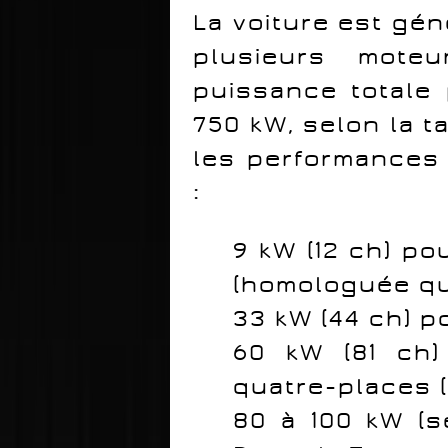
La voiture est gé
plusieurs moteu
puissance totale 
750 kW, selon la ta
les performances
:
9 kW (12 ch) po
(homologuée q
33 kW (44 ch) p
60 kW (81 ch)
quatre-places (
80 à 100 kW (s