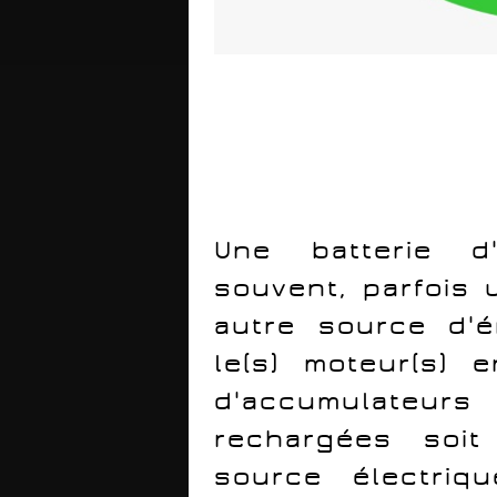
Une batterie d
souvent, parfois 
autre source d'én
le(s) moteur(s) 
d'accumulateu
rechargées soi
source électriq