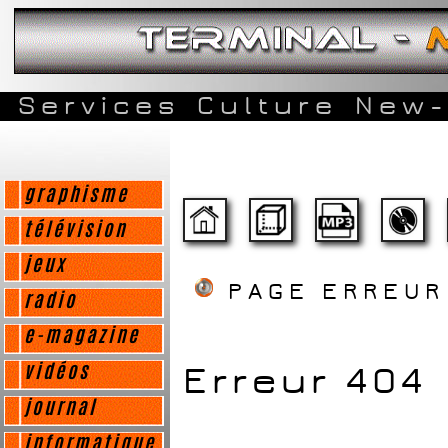
Services
Culture
New-
graphisme
télévision
jeux
PAGE ERREU
radio
e-magazine
Erreur 404
vidéos
journal
informatique